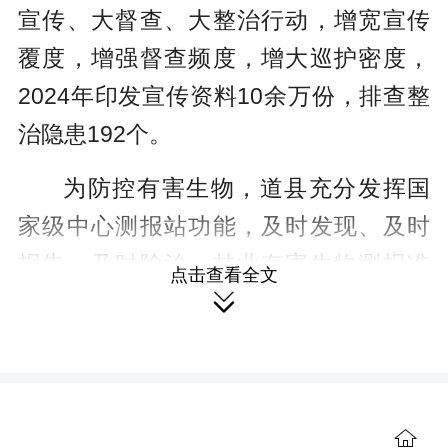
宣传、大督查、大整治行动，增宽宣传
覆度，增强督查频度，增大巡护密度，
2024年印发宣传资料10余万份，排查整
治隐患192个。
为防控有害生物，道县充分发挥国
家级中心测报站功能，及时发现、及时
报告、及时除治，林业有害生物测报准
点击查看全文
确率95%，发生率1.2%，成灾率

0.03‰，确保“治早、治小、治了”。常态
普查和专项普查相结合，伐除清理、无
害处理枯死松木3000余株。抓好产地、
