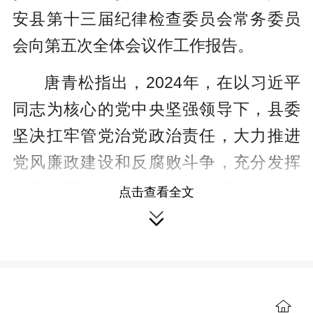
安县第十三届纪律检查委员会常务委员
会向第五次全体会议作工作报告。
唐青松指出，2024年，在以习近平
同志为核心的党中央坚强领导下，县委
坚决扛牢管党治党政治责任，大力推进
党风廉政建设和反腐败斗争，充分发挥
全面从严治党的引领保障作用，有力推
点击查看全文
动全县经济社会发展和党的建设取得新

成绩。全县纪检监察机关以群众身边不
正之风和腐败问题集中整治为总牵引，
以“干在先走在前作表率”活动为抓手，攻
