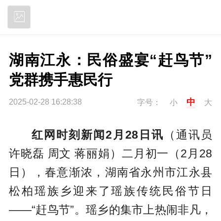
立即下载
湖南江永：民俗盛宴“赶鸟节” 
党群携手惠民行
中
2025-02-28 16:28:38
字号：
小
大
红网时刻新闻2月28日讯
（通讯员
许晓磊 周文 蒋丽娟）二月初一（2月28
日），春意渐浓，湖南省永州市江永县
松柏瑶族乡迎来了瑶族传统民俗节日
——“赶鸟节”。瑶乡的集市上热闹非凡，