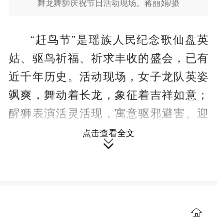
舞龙舞狮庆祝节日活动现场。蒋丽娟/摄
“赶鸟节”是瑶族人民纪念歌仙盘英
姑、驱鸟祈福、祈求丰收的盛会，已有
近千年历史。活动现场，女子龙队英姿
飒爽，舞动着长龙，象征着吉祥如意；
醒狮表演活灵活现，寓意驱邪避害、迎
祥纳福；腰鼓队步伐整齐，鼓点铿锵，
点击查看全文

展现了瑶族人民的热情与豪迈。锣鼓
声、欢笑声交织在一起，构成了一幅生
动的民俗画卷。
在欢庆佳节的同时，松柏瑶族乡政
