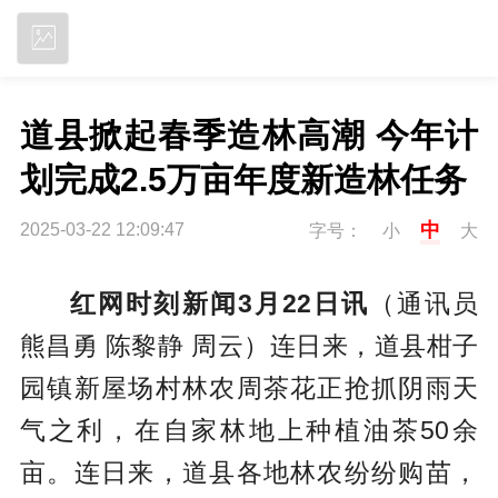
立即下载
道县掀起春季造林高潮 今年计
划完成2.5万亩年度新造林任务
中
2025-03-22 12:09:47
字号：
小
大
红网时刻新闻3月22日讯
（通讯员
熊昌勇 陈黎静 周云）连日来，道县柑子
园镇新屋场村林农周茶花正抢抓阴雨天
气之利，在自家林地上种植油茶50余
亩。连日来，道县各地林农纷纷购苗，