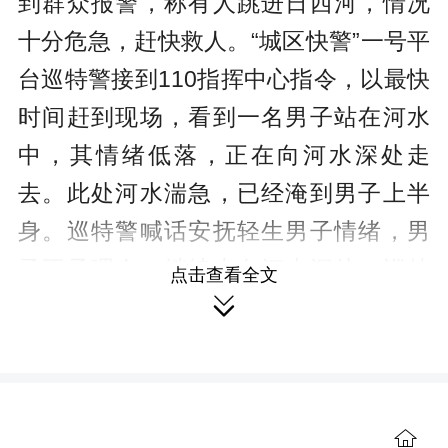
到群众报警，称有人跳进日西河，情况
十分危急，赶快救人。“城区快警”一号平
台巡特警接到110指挥中心指令，以最快
时间赶到现场，看到一名男子站在河水
中，其情绪低落，正在向河水深处走
去。此处河水湍急，已经淹到男子上半
身。巡特警喊话安抚轻生男子情绪，男
子不予理会，继续走向河水深处。巡特
点击查看全文

警大队队员彭兴林见状，“扑通”一声，跳
进冰冷的河水，朝河中男子游去。彭兴
林游到男子身边，抓住轻生男子游向岸
边。岸边巡特警接应，齐心协力将轻生
