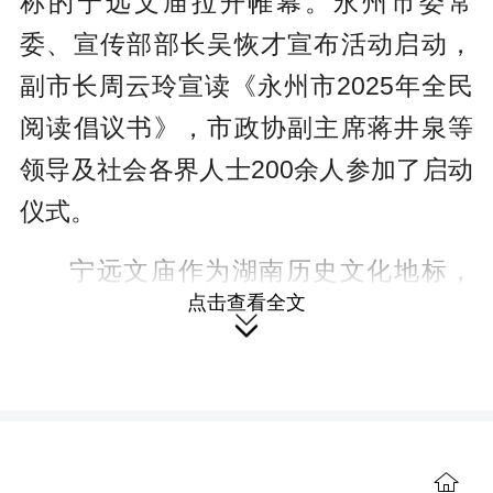
称的宁远文庙拉开帷幕。永州市委常
委、宣传部部长吴恢才宣布活动启动，
副市长周云玲宣读《永州市2025年全民
阅读倡议书》，市政协副主席蒋井泉等
领导及社会各界人士200余人参加了启动
仪式。
宁远文庙作为湖南历史文化地标，
点击查看全文
承载着厚重的儒家文化和湖湘文脉，在

此开展活动，意在为全民阅读开辟新场
景，为传统文化注入新活力，进一步营
造“爱读书、读好书、善读书”浓厚氛围。
活动现场发布了永州市第六届“全市共读
