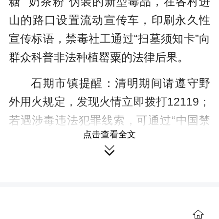
糖”“奶茶粉”伪装的新型毒品，在各村进
山的路口设置流动宣传车，印刷永久性
宣传标语，禁毒社工通过“扫墓须知卡”向
群众科普非法种植罂粟的法律后果。
石期市镇提醒：清明期间请遵守野
外用火规定，发现火情立即拨打12119；
若遇涉毒违法犯罪线索，可通过“中国禁
点击查看全文
毒”微信公众号或110报警电话举报。让

我们共同守护绿水青山，共建无毒家
园。
来源：红网

作者：唐米玉