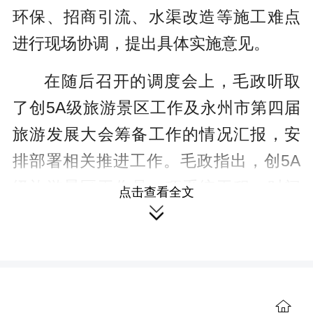
环保、招商引流、水渠改造等施工难点
进行现场协调，提出具体实施意见。
在随后召开的调度会上，毛政听取
了创5A级旅游景区工作及永州市第四届
旅游发展大会筹备工作的情况汇报，安
排部署相关推进工作。毛政指出，创5A
级旅游景区工作是一项系统工程，时间
点击查看全文
紧、任务重，相关部门和施工单位要加

强统筹协调，确保规划设计、环境整治
和设施建设等环节无缝衔接；要倒排工
期，抢抓晴好天气，在保证施工安全和
