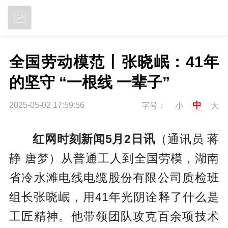
立即下载
全国劳动模范丨张晓岷：41年
的坚守 “一根线 一辈子”
中
2025-05-02 17:59:56
字号：
小
大
红网时刻新闻5月2日讯
（通讯员 蒋
静 唐梦）从普通工人到全国劳模，湖南
省冷水滩电线电缆股份有限公司质检班
组长张晓岷，用41年光阴诠释了什么是
工匠精神。他带领团队攻克百余项技术