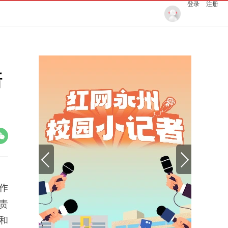
登录
注册
培
作
责
和