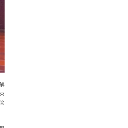
解
束
管