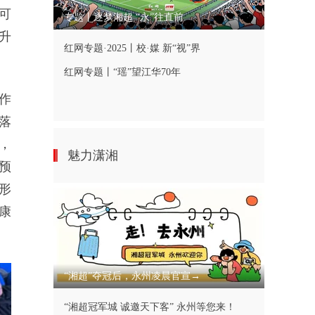
可
专题丨逐梦湘超 “永”往直前
升
红网专题·2025丨校·媒 新“视”界
红网专题丨“瑶”望江华70年
作
落
，
魅力潇湘
预
形
康
“湘超”夺冠后，永州凌晨官宣→
“湘超冠军城 诚邀天下客” 永州等您来！