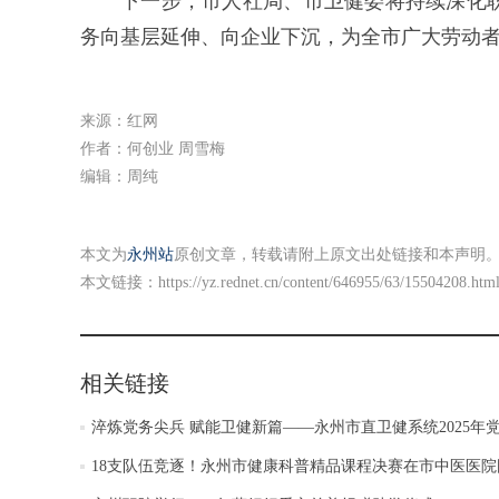
下一步，市人社局、市卫健委将持续深化
务向基层延伸、向企业下沉，为全市广大劳动
来源：红网
作者：何创业 周雪梅
编辑：周纯
本文为
永州站
原创文章，转载请附上原文出处链接和本声明
本文链接：
https://yz.rednet.cn/content/646955/63/15504208.htm
相关链接
淬炼党务尖兵 赋能卫健新篇——永州市直卫健系统2025年
18支队伍竞逐！永州市健康科普精品课程决赛在市中医医院