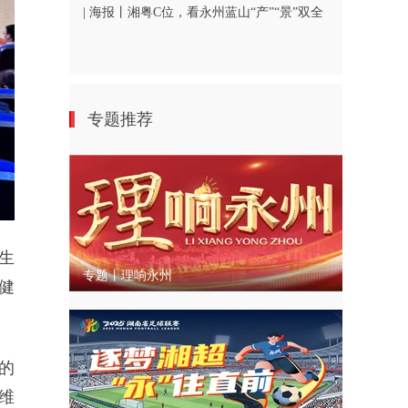
| 海报丨湘粤C位，看永州蓝山“产”“景”双全
专题推荐
生
专题丨理响永州
健
的
维