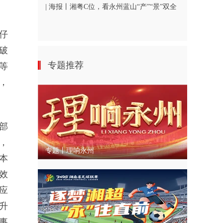
| 海报丨湘粤C位，看永州蓝山“产”“景”双全
仔
破
专题推荐
等
，
部
，
专题丨理响永州
本
效
应
升
事