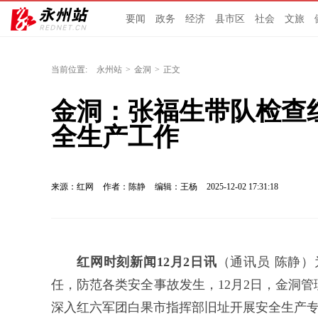
要闻
政务
经济
县市区
社会
文旅
当前位置:
永州站
>
金洞
>
正文
金洞：张福生带队检查
全生产工作
来源：红网
作者：陈静
编辑：王杨
2025-12-02 17:31:18
红网时刻新闻12月2日讯
（通讯员 陈静
任，防范各类安全事故发生，12月2日，金洞
深入红六军团白果市指挥部旧址开展安全生产