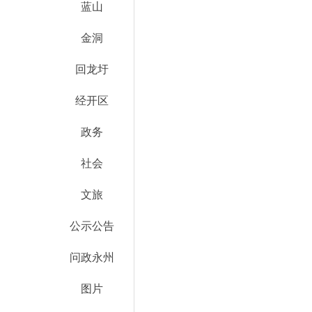
蓝山
金洞
回龙圩
经开区
政务
社会
文旅
公示公告
问政永州
图片