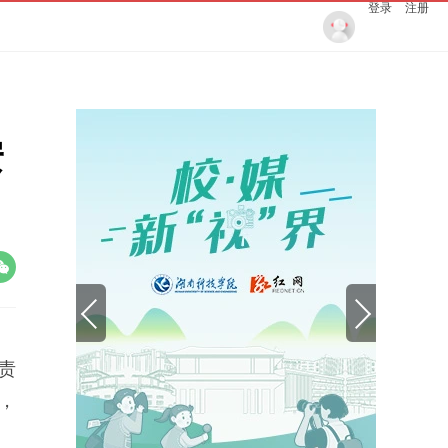
登录
注册
安
责
，