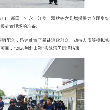
蓝山、新田、江永、江华、双牌等六县增援警力立即集结
增援处置现场的准备。
密切配合，迅速处置了暴徒追砍群众、劫持人质等模拟实
目，“2020利剑出鞘”实战演习圆满结束。