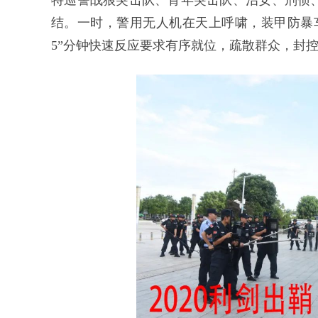
特巡警战狼突击队、青年突击队、治安、刑侦
结。一时，警用无人机在天上呼啸，装甲防暴车
5”分钟快速反应要求有序就位，疏散群众，封