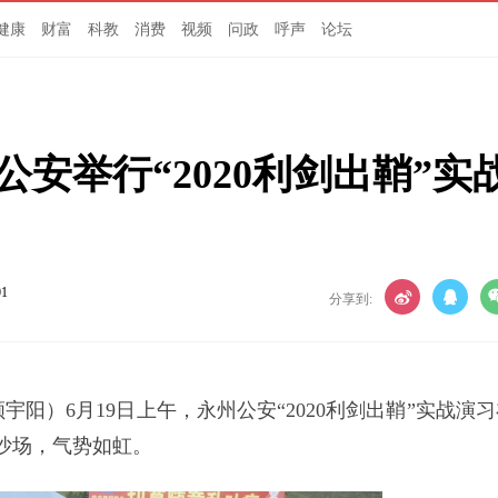
健康
财富
科教
消费
视频
问政
呼声
论坛
安举行“2020利剑出鞘”实
01
分享到:
顾宇阳
）6月19日上午，永州公安“2020利剑出鞘”实战演
剑沙场，气势如虹。