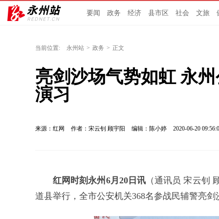
要闻
政务
经济
县市区
社会
文旅
当前位置:
永州站
>
政务
>
正文
亮剑沙场气势如虹 永州公
演习
来源：红网
作者：宋云钊 顾宇阳
编辑：陈小婷
2020-06-20 09:56:
红网时刻永州6月20日讯
（
通讯员 宋云钊 
道县举行，全市公安机关368名参战民辅警亮