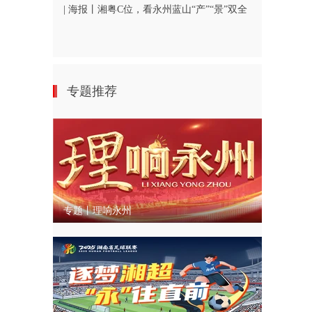
| 海报丨湘粤C位，看永州蓝山“产”“景”双全
专题推荐
专题丨理响永州