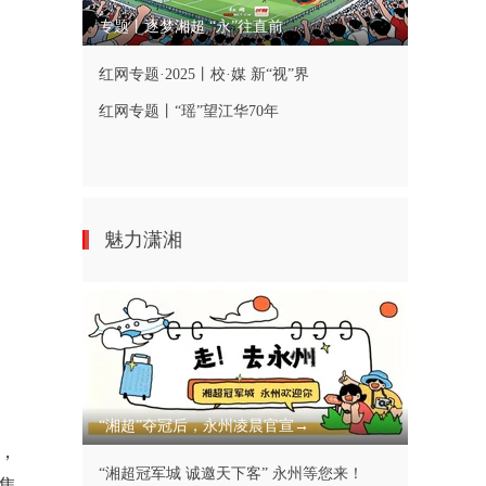
专题丨逐梦湘超 “永”往直前
红网专题·2025丨校·媒 新“视”界
红网专题丨“瑶”望江华70年
魅力潇湘
“湘超”夺冠后，永州凌晨官宣→
，
“湘超冠军城 诚邀天下客” 永州等您来！