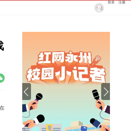
登录
注册
战
习在