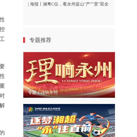
| 海报丨湘粤C位，看永州蓝山“产”“景”双全
性
控
工
专题推荐
要
性
重
专题丨理响永州
对
解
的