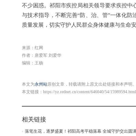
不少困惑。祁阳市疾控局相关领导要求疾控中
与技术指导，不断完善“防、治、管”一体化防
质量发展，切实守护人民群众身体健康与生命
来源：红网
作者：唐爱军 刘爱华
编辑：王杨
本文为
永州站
原创文章，转载请附上原文出处链接和本声明
本文链接：
https://yz.rednet.cn/content/646040/54/15989594.htm
相关链接
落笔生花，逐梦盛夏！祁阳高考平稳落幕 全城守护交出圆