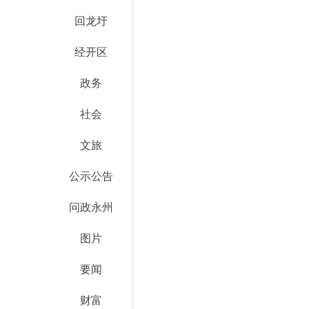
回龙圩
经开区
政务
社会
文旅
公示公告
问政永州
图片
要闻
财富