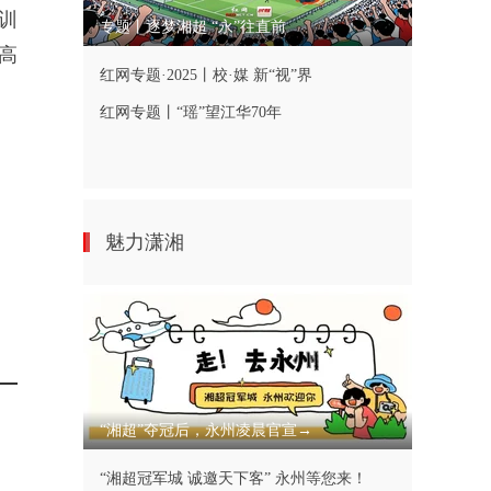
训
专题丨逐梦湘超 “永”往直前
高
红网专题·2025丨校·媒 新“视”界
红网专题丨“瑶”望江华70年
魅力潇湘
“湘超”夺冠后，永州凌晨官宣→
“湘超冠军城 诚邀天下客” 永州等您来！