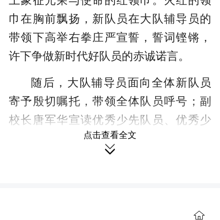
上象征光荣与使命的红领巾。火红的领
巾在胸前飘扬，新队员在大队辅导员的
带领下高举右拳庄严宣誓，誓词铿锵，
许下争做新时代好队员的赤诚诺言。
随后，大队辅导员面向全体新队员
寄予殷切嘱托，带领全体队员呼号；副
校长
唐军华宣读优秀少先队员、优秀少
点击查看全文
先队干部表彰名单，对获评先进的队员

予以表彰，优秀少先队员代表上台分享
成长感悟。仪式尾声，在昂扬的退旗乐
曲中，大队旗有序退场，新队员入队仪
式圆满礼成。
