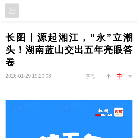
立即下载
长图丨源起湘江，“永”立潮
头！湖南蓝山交出五年亮眼答
卷
中
2026-01-29 19:20:08
字号：
小
大