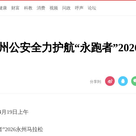
健康
财富
科教
消费
视频
问政
呼声
论坛
公安全力护航“永跑者”202
分享到:
4月19日上午
者”2026永州马拉松