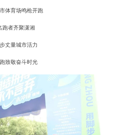
市体育场鸣枪开跑
名跑者齐聚潇湘
步丈量城市活力
跑致敬奋斗时光