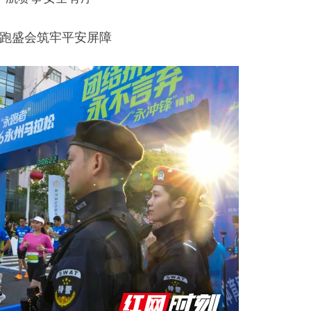
跑盛会筑牢平安屏障