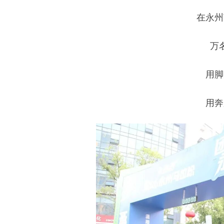
在永州
万
用脚
用奔