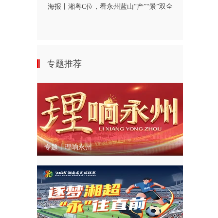
| 海报丨湘粤C位，看永州蓝山“产”“景”双全
专题推荐
专题丨理响永州