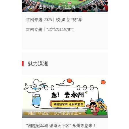
专题丨逐梦湘超 “永”往直前
红网专题·2025丨校·媒 新“视”界
红网专题丨“瑶”望江华70年
魅力潇湘
“湘超”夺冠后，永州凌晨官宣→
“湘超冠军城 诚邀天下客” 永州等您来！