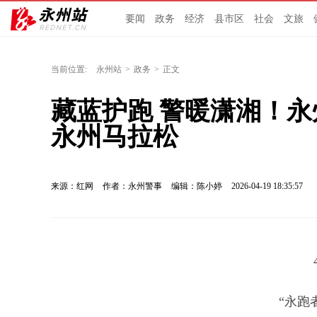
要闻
政务
经济
县市区
社会
文旅
当前位置:
永州站
>
政务
>
正文
藏蓝护跑 警暖潇湘！永州
永州马拉松
来源：红网
作者：永州警事
编辑：陈小婷
2026-04-19 18:35:57
“永跑