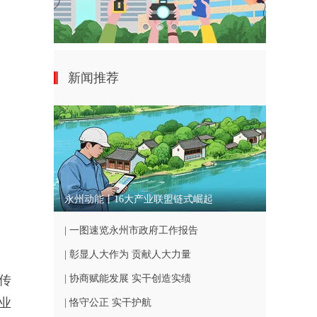
新闻推荐
永州动能丨16大产业联盟链式崛起
| 一图速览永州市政府工作报告
| 彰显人大作为 贡献人大力量
宣传
| 协商赋能发展 实干创造实绩
业
| 恪守公正 实干护航