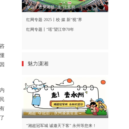
专题丨逐梦湘超 “永”往直前
红网专题·2025丨校·媒 新“视”界
红网专题丨“瑶”望江华70年
咨
懂
魅力潇湘
因
内
民
有
“湘超”夺冠后，永州凌晨官宣→
了
“湘超冠军城 诚邀天下客” 永州等您来！