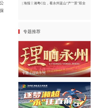
公
| 海报丨湘粤C位，看永州蓝山“产”“景”双全
保
专题推荐
专题丨理响永州