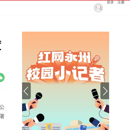
登录
注册
度
公
署