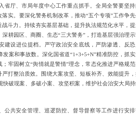
纳入省厅、市局年度中心工作重点抓手。全局全警要坚持
改落实。
要
深化警务机制改革，推动
“五个专项”工作争先
质战斗力。持续夯实基层基础，提升执法规范化水平，提
深耕园区、商圈、生态“三大警务”，打造基层强治理示
平安建设进位提档。严守政治安全底线，严防渗透、反恐
案和事故数。深化国省道“1+3+5+N”精准防控，抓实
；牢固树立“舆情就是警情”理念，常态化推进严格规范
升严打整治质效。围绕大案攻坚、短板补齐、效能提升，
实现快破现案、多破小案、攻坚积案，维护社会治安大局持
守、公共安全管理、巡逻防控、督导督察等工作进行安排