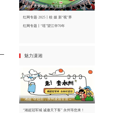
专题丨逐梦湘超 “永”往直前
红网专题·2025丨校·媒 新“视”界
红网专题丨“瑶”望江华70年
魅力潇湘
“湘超”夺冠后，永州凌晨官宣→
“湘超冠军城 诚邀天下客” 永州等您来！