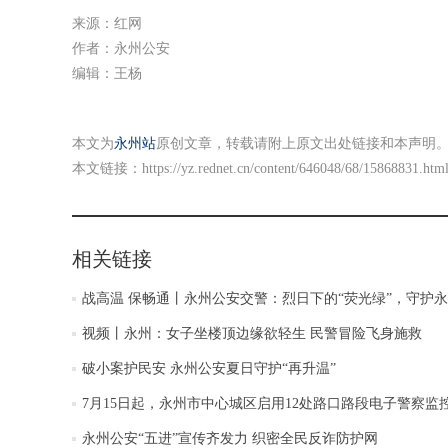
来源：红网
作者：永州公安
编辑：王杨
本文为
永州站
原创文章，转载请附上原文出处链接和本声明
本文链接：
https://yz.rednet.cn/content/646048/68/15868831.htm
相关链接
战高温 保畅通丨永州公安交警：烈日下的“荧光绿”，守护
视频丨永州：女子坐楼顶边缘欲轻生 民警冒险飞身施救
破小案护民安 永州公安夏日守护“再升温”
7月15日起，永州市中心城区启用12处路口路段电子警察监
永州公安“五进”宣传齐发力 织密全民反诈防护网