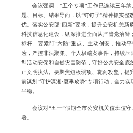
会议强调，
“五个专项”工作已连续三年
题、目标、结果导向，以“钉钉子”精神抓实整
优。落实公安部“四新”要求，提升公安机关新
科技信息化建设，纵深推进全面从严管党治警；
标杆。
要
紧盯
“六防”重点、主动创安，推动
险，严控非法聚集、个人极端案事件，持续压降发
型活动安保和自然灾害防范，守好公共安全底线
正文明执法。
要
聚焦短板弱项、靶向攻坚，提
前谋划
“守护潇湘·夏季攻势”专项行动，全力
平稳。
会议对
“五一”假期全市公安机关值班值
署。