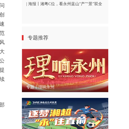
| 海报丨湘粤C位，看永州蓝山“产”“景”双全
问
创
速
范
专题推荐
风
大
公
提
续
专题丨理响永州
部