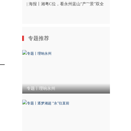
| 海报丨湘粤C位，看永州蓝山“产”“景”双全
专题推荐
专题丨理响永州