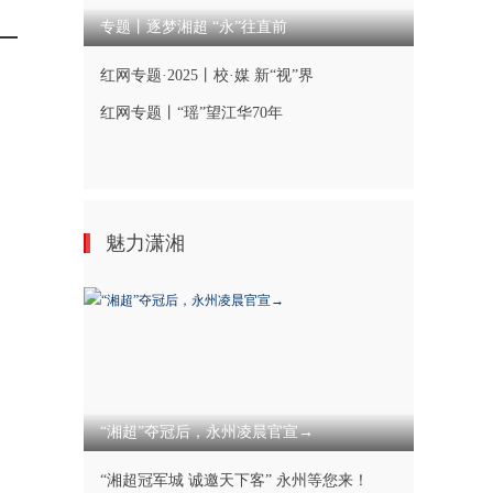
专题丨逐梦湘超 “永”往直前
红网专题·2025丨校·媒 新“视”界
红网专题丨“瑶”望江华70年
魅力潇湘
“湘超”夺冠后，永州凌晨官宣→
“湘超冠军城 诚邀天下客” 永州等您来！