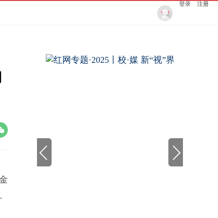
登录
注册
幼
资金
感、