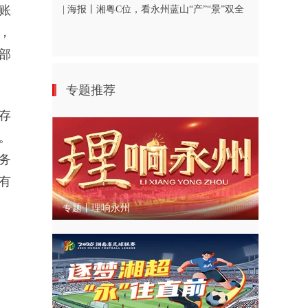
账
| 海报丨湘粤C位，看永州蓝山“产”“景”双全
，
部
专题推荐
存
。
务
有
专题丨理响永州