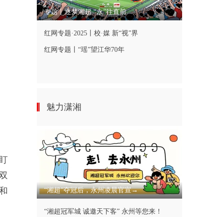
专题丨逐梦湘超 “永”往直前
红网专题·2025丨校·媒 新“视”界
红网专题丨“瑶”望江华70年
魅力潇湘
盯
双
和
“湘超”夺冠后，永州凌晨官宣→
“湘超冠军城 诚邀天下客” 永州等您来！