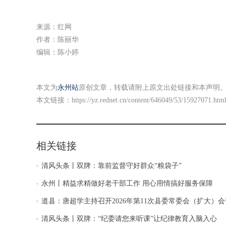
来源：红网
作者：陈丽华
编辑：陈小婷
本文为
永州站
原创文章，转载请附上原文出处链接和本声明
本文链接：
https://yz.rednet.cn/content/646049/53/15927071.htm
相关链接
清风头条丨双牌：靠前监督守好群众“粮袋子”
永州丨精益求精做好老干部工作 用心用情搞好服务保障
道县：唐超学主持召开2026年第11次县委常委会（扩大）会
清风头条丨双牌：“纪委请您来听课”让纪律教育入脑入心