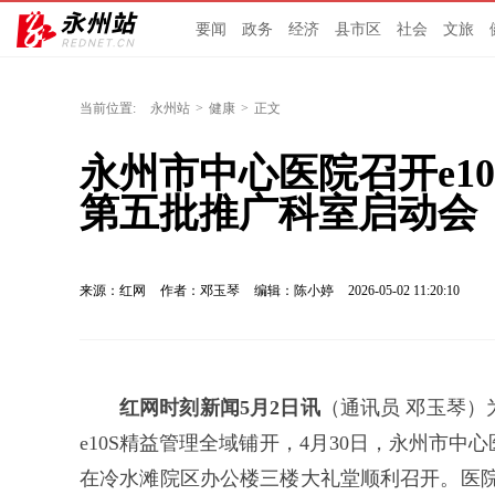
要闻
政务
经济
县市区
社会
文旅
当前位置:
永州站
>
健康
>
正文
永州市中心医院召开e1
第五批推广科室启动会
来源：红网
作者：邓玉琴
编辑：陈小婷
2026-05-02 11:20:10
红网时刻新闻5月2日讯
（通讯员 邓玉琴
e10S精益管理全域铺开，4月30日，永州市中
在冷水滩院区办公楼三楼大礼堂顺利召开。医院领