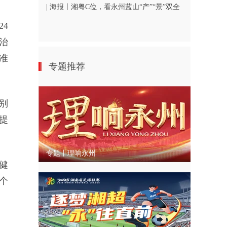
| 海报丨湘粤C位，看永州蓝山“产”“景”双全
4
治
准
专题推荐
别
提
专题丨理响永州
健
个