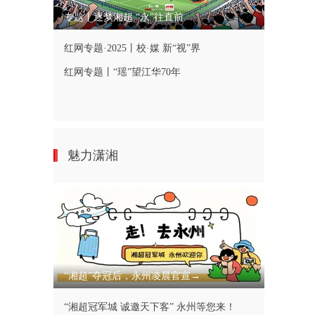
专题丨逐梦湘超 “永”往直前
红网专题·2025丨校·媒 新“视”界
红网专题丨“瑶”望江华70年
魅力潇湘
“湘超”夺冠后，永州凌晨官宣→
“湘超冠军城 诚邀天下客” 永州等您来！