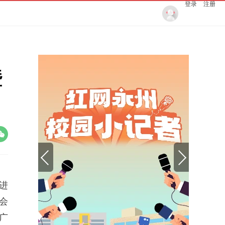
登录
注册
暨
进
会
广