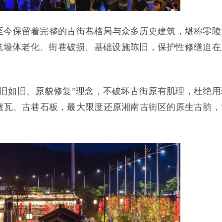
至今保留着完整的古街巷格局与众多历史建筑，堪称零陵
筑墙体老化、街巷破损、基础设施陈旧，保护性修缮迫在
旧如旧、原貌修复”理念，不破坏古街原有肌理，杜绝用
黛瓦、古巷石板，最大限度还原湘南古街区的原生古韵，