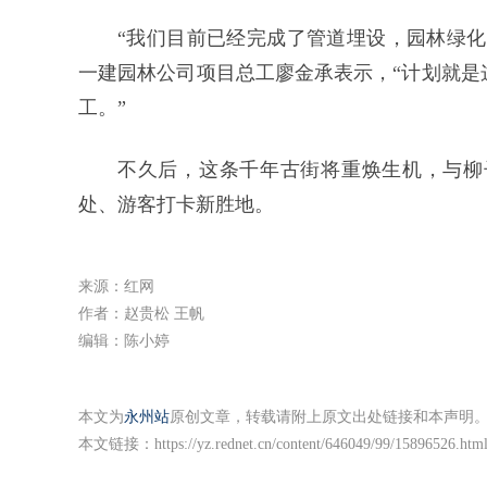
“我们目前已经完成了管道埋设，园林绿化
一建园林公司项目总工廖金承表示，“计划就是
工。”
不久后，这条千年古街将重焕生机，与柳
处、游客打卡新胜地。
来源：红网
作者：赵贵松 王帆
编辑：陈小婷
本文为
永州站
原创文章，转载请附上原文出处链接和本声明
本文链接：
https://yz.rednet.cn/content/646049/99/15896526.htm