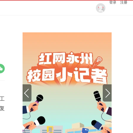
登录
注册
工
复