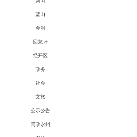
新田
蓝山
金洞
回龙圩
经开区
政务
社会
文旅
公示公告
问政永州