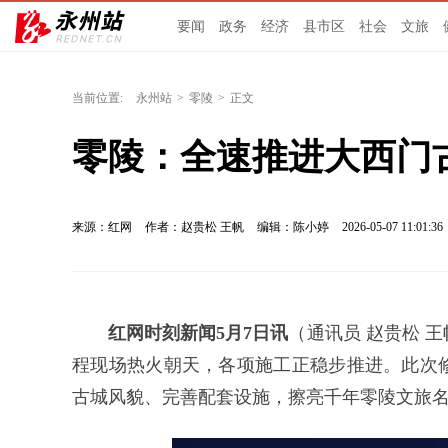
要闻
政务
经济
县市区
社会
文旅
当前位置:
永州站
>
零陵
>
正文
零陵：全速推进大西门
来源：红网
作者：赵贵松 王帆
编辑：陈小婷
2026-05-07 11:01:36
红网时刻新闻5月7日讯
（通讯员 赵贵松 
程现场热火朝天，各项施工正稳步推进。此次修
古城风貌、完善配套设施，擦亮千年零陵文旅