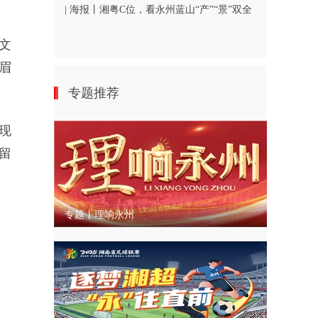
| 海报丨湘粤C位，看永州蓝山“产”“景”双全
文
眉
专题推荐
现
留
专题丨理响永州