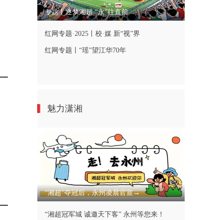
专题丨逐梦湘超 “永”往直前
红网专题·2025丨校·媒 新“视”界
红网专题丨“瑶”望江华70年
魅力潇湘
“湘超”夺冠后，永州凌晨官宣→
“湘超冠军城 诚邀天下客” 永州等您来！