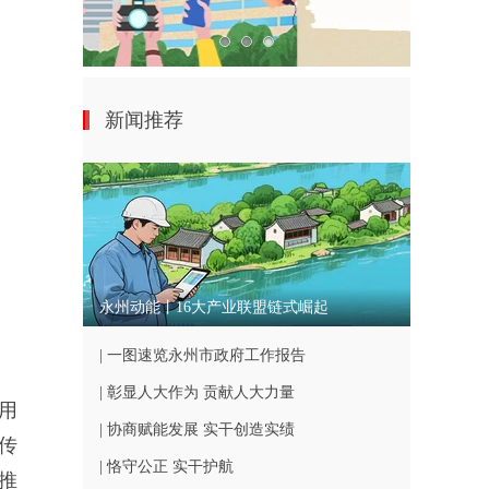
新闻推荐
永州动能丨16大产业联盟链式崛起
| 一图速览永州市政府工作报告
| 彰显人大作为 贡献人大力量
用
| 协商赋能发展 实干创造实绩
传
| 恪守公正 实干护航
推