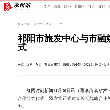
要闻
政务
经济
县市区
社会
文旅
当前位置:
永州站
>
祁阳
>
正文
祁阳市旅发中心与市融
式
来源：红网
作者：蒋敏杰 王兴
编辑：陈小婷
2022-11-30 10:44:44
红网时刻新闻11月30日讯
（通讯员 蒋敏杰
合作签约仪式，双方将正式建立长期战略合作
力。