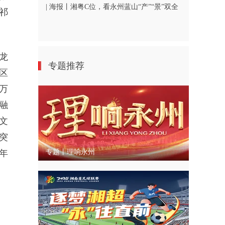
| 海报丨湘粤C位，看永州蓝山“产”“景”双全
祁
龙
专题推荐
区
万
融
文
突
年
专题丨理响永州