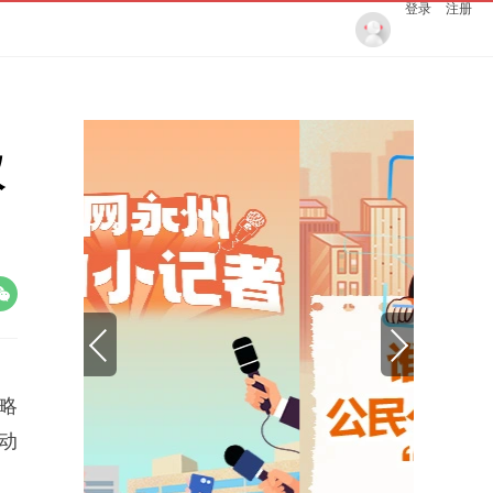
登录
注册
仪
略
动