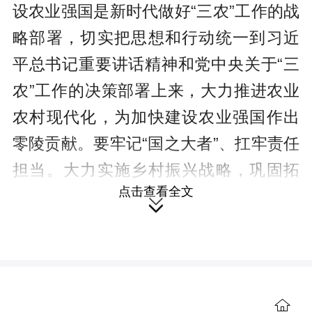
设农业强国是新时代做好“三农”工作的战
略部署，切实把思想和行动统一到
习近
平总书记重要讲话精神
和党中央关于“三
农”工作的决策部署上来，大力推进农业
农村现代化，为加快建设农业强国作出
零陵贡献。要牢记“国之大者”、扛牢责任
担当。大力实施乡村振兴战略，巩固拓
点击查看全文
展脱贫攻坚成果，突出抓好有效衔接、

精品农业、乡村建设“三个重点”，做深做
优农业产业“五篇文章”，全力抓好粮食和
重要农产品稳定安全供给这个头等大
事，扎实推动乡村产业、人才、文化、
