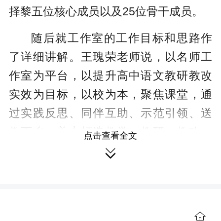
择黎五位核心成员以及25位骨干成员。
随后就工作室的工作目标和思路作
了详细讲解。王瑰荣老师说，以名师工
作室为平台，以提升高中语文教研教改
实效为目标，以校为本，聚焦课堂，通
过实践反思、同伴互助、示范引领、送
教下乡，着力打造教学、教研、教改、
点击查看全文

成果、培训为一体的团队，努力把工作
室办成“名师成长的园地，资源辐射的中
心，教育科研的基地”，从而培养一批学
科素养高、能力强的骨干教师，促进本
