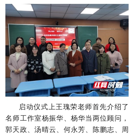
启动仪式上王瑰荣老师首先介绍了
名师工作室杨振华、杨华当两位顾问，
郭天政、汤晴云、何永芳、陈鹏志、周