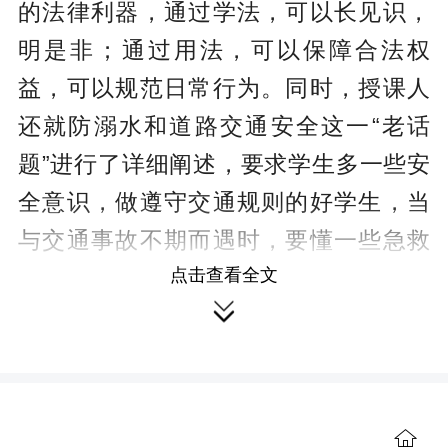
的法律利器，通过学法，可以长见识，
明是非；通过用法，可以保障合法权
益，可以规范日常行为。同时，授课人
还就防溺水和道路交通安全这一“老话
题”进行了详细阐述，要求学生多一些安
全意识，做遵守交通规则的好学生，当
与交通事故不期而遇时，要懂一些急救
点击查看全文
知识，避免悲剧的上演，最后告诫学

生，生命只有一次，只有懂得生命的珍
贵，才能更好的保护自己。
培养中小学生尊法学法守法用法意

识，是法治进校园的重要目标，下一阶