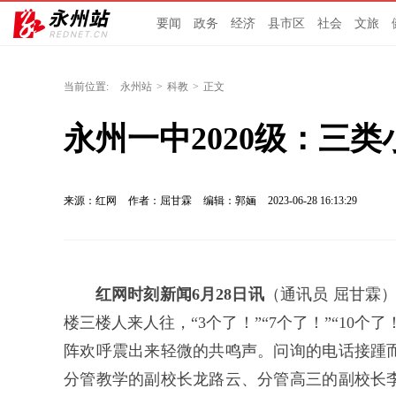
要闻
政务
经济
县市区
社会
文旅
当前位置:
永州站
>
科教
>
正文
永州一中2020级：三
来源：红网
作者：屈甘霖
编辑：郭婳
2023-06-28 16:13:29
红网时刻新闻6月28日讯
（通讯员 屈甘霖
楼三楼人来人往，“3个了！”“7个了！”“10个
阵欢呼震出来轻微的共鸣声。问询的电话接踵
分管教学的副校长龙路云、分管高三的副校长