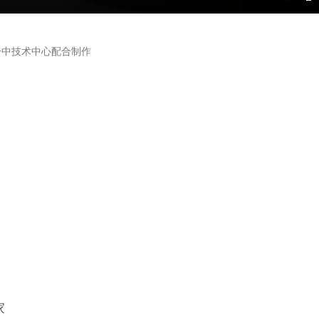
E
f
一中技术中心配合制作
家