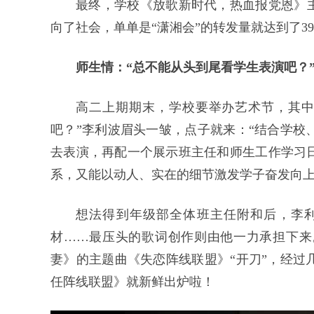
最终，学校《放歌新时代，热血报党恩》
向了社会，单单是“潇湘会”的转发量就达到了390
师生情：“总不能从头到尾看学生表演吧？
高二上期期末，学校要举办艺术节，其中
吧？”李利波眉头一皱，点子就来：“结合学校
去表演，再配一个展示班主任和师生工作学习
系，又能以动人、实在的细节激发学子奋发向上
想法得到年级部全体班主任附和后，李
材……最压头的歌词创作则由他一力承担下来
妻》的主题曲《失恋阵线联盟》“开刀”，经过
任阵线联盟》就新鲜出炉啦！