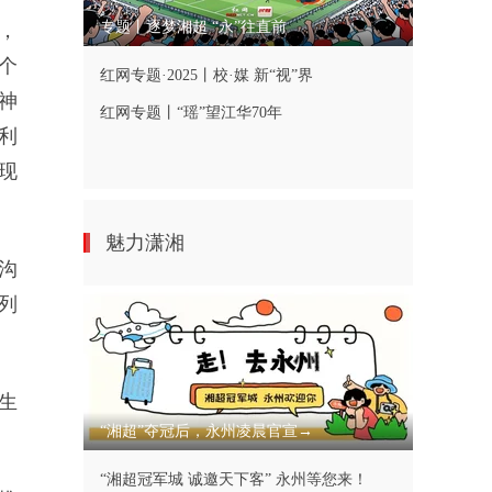
专题丨逐梦湘超 “永”往直前
，
个
红网专题·2025丨校·媒 新“视”界
神
红网专题丨“瑶”望江华70年
利
现
魅力潇湘
沟
列
生
“湘超”夺冠后，永州凌晨官宣→
“湘超冠军城 诚邀天下客” 永州等您来！