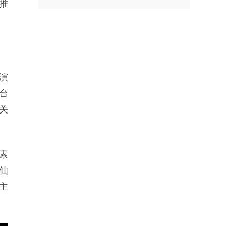
推
演
台
关
素
仙
主