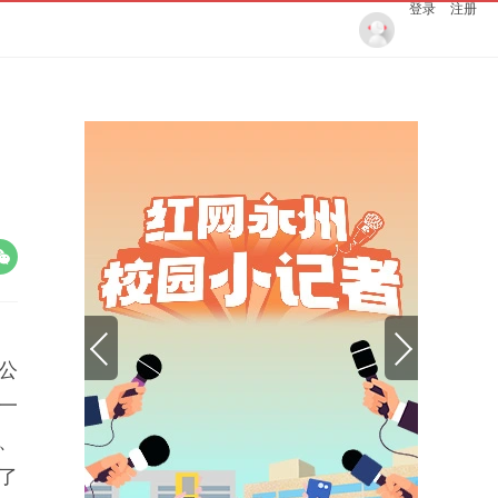
登录
注册
办公
又一
、
了