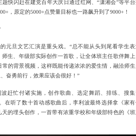
主题快闪赶在建党百年大庆日通过
红网、
“潇湘会”等平台
0+，原定的5000+点赞量目标也一路飙升到了9000+！
”
的元旦文艺汇演是重头戏。“总不能从头到尾看学生表
、师生、年级部实际创作一首歌，让全体班主任歌伴舞上
日常的背景视频，这样既能传递浓浓的爱生情，融洽师生
、奋勇前行，效果应该会很好！”
利波赶忙付诸实施，创作歌曲、选定舞蹈、排练、搜集
。在听了数十首动感歌曲后，李利波最终选择拿《家有
几天的埋头创作，一首带有浓重学校和年级部特色的《班