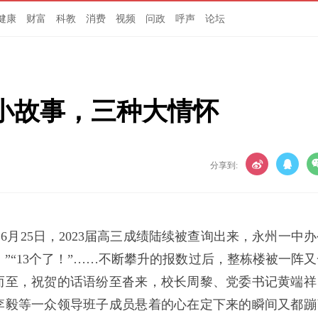
健康
财富
科教
消费
视频
问政
呼声
论坛
类小故事，三种大情怀
分享到:
）
6月25日，2023届高三成绩陆续被查询出来，永州一中
了！”“13个了！”……不断攀升的报数过后，整栋楼被一阵
而至，祝贺的话语纷至沓来，校长周黎、党委书记黄端祥
李毅等一众领导班子成员悬着的心在定下来的瞬间又都蹦