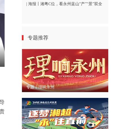
| 海报丨湘粤C位，看永州蓝山“产”“景”双全
专题推荐
nter
ullscreen
专题丨理响永州
导
责