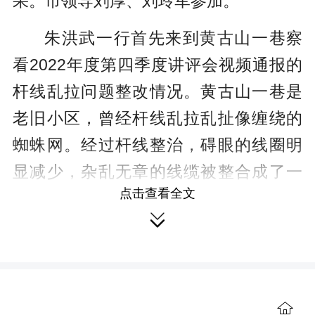
果。市领导刘厚、刘玲军参加。
朱洪武一行首先来到黄古山一巷察
看2022年度第四季度讲评会视频通报的
杆线乱拉问题整改情况。黄古山一巷是
老旧小区，曾经杆线乱拉乱扯像缠绕的
蜘蛛网。经过杆线整治，碍眼的线圈明
显减少，杂乱无章的线缆被整合成了一
点击查看全文
整条。对此，朱洪武表示肯定，并针对

现场发现的老旧围墙处置不及时、小区
存在卫生死角等问题提出整改意见，督
促有关部门加快整改落实。
