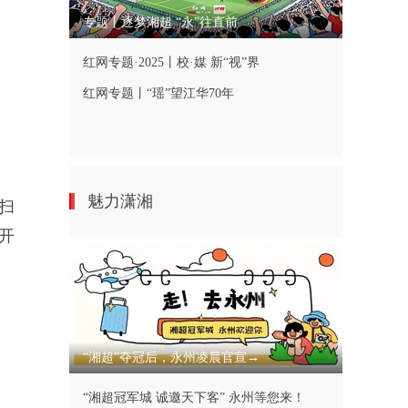
专题丨逐梦湘超 “永”往直前
红网专题·2025丨校·媒 新“视”界
红网专题丨“瑶”望江华70年
魅力潇湘
扫
开
“湘超”夺冠后，永州凌晨官宣→
“湘超冠军城 诚邀天下客” 永州等您来！