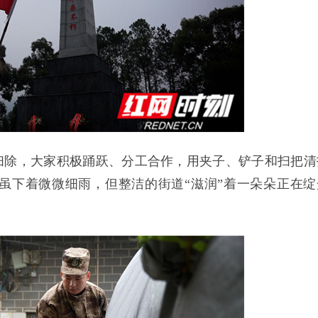
扫除，大家积极踊跃、分工合作，用夹子、铲子和扫把清
虽下着微微细雨，但整洁的街道“滋润”着一朵朵正在绽