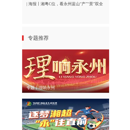
| 海报丨湘粤C位，看永州蓝山“产”“景”双全
专题推荐
专题丨理响永州