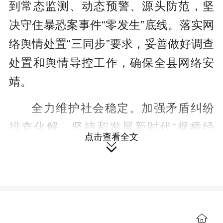
到常态监测、动态预警、源头防范，坚
决守住暴恐案事件“零发生”底线。落实网
络舆情处置“三同步”要求，妥善做好调查
处置和舆情导控工作，确保全县网络安
靖。
全力维护社会稳定。加强矛盾纠纷
排查化解，坚持和发展新时代“枫桥经
点击查看全文

验”，结合“千警进千村，平台创五星”活
动和“政法五老”调解机制，将家庭邻里、
婚恋感情等矛盾纠纷排查到位，严防滋
生“民转刑、民转命”案事件。加强公安信

访攻坚化解，落实“阳光警务·三级约