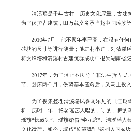
清溪瑶是千年古村，历史文化厚重，古建
为了保护古建筑，田万载义务承当起中国瑶族第
2010年7月，他不顾年事已高，在没有任
砖块的尺寸等进行测量；他走村串户，对清溪瑶15
将文峰塔和清溪村古建筑群成功申报为湖南省
2017年，为了阻止不法分子非法强拆古
节。卧床两个月，伤势基本痊愈后，又马上投
为了搜集整理清溪瑶民喜闻乐见的《佳期
机，历时十年，把老瑶艺人唱的、讲的、舞的
瑶族“长鼓舞”、瑶族婚俗“坐花席”、清溪瑶
文化遗产。如今，瑶族“长鼓舞”已被列入国家