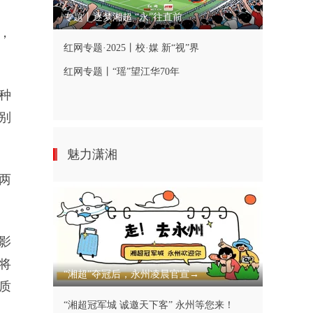
专题丨逐梦湘超 “永”往直前
，
红网专题·2025丨校·媒 新“视”界
红网专题丨“瑶”望江华70年
种
别
魅力潇湘
两
影
将
“湘超”夺冠后，永州凌晨官宣→
质
“湘超冠军城 诚邀天下客” 永州等您来！