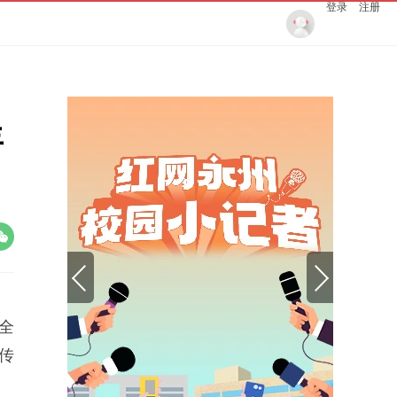
登录
注册
年
全
传