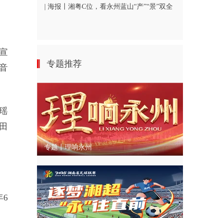
| 海报丨湘粤C位，看永州蓝山“产”“景”双全
宣
专题推荐
音
瑶
田
专题丨理响永州
6