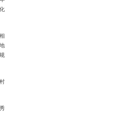
化
相
地
规
村
秀