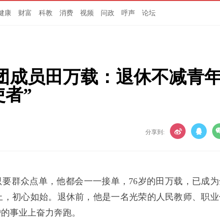
健康
财富
科教
消费
视频
问政
呼声
论坛
团成员田万载：退休不减青
使者”
分享到:
只要群众点单，他都会一一接单，76岁的田万载，已成为
上，初心如始。退休前，他是一名光荣的人民教师、职业
护的事业上奋力奔跑。