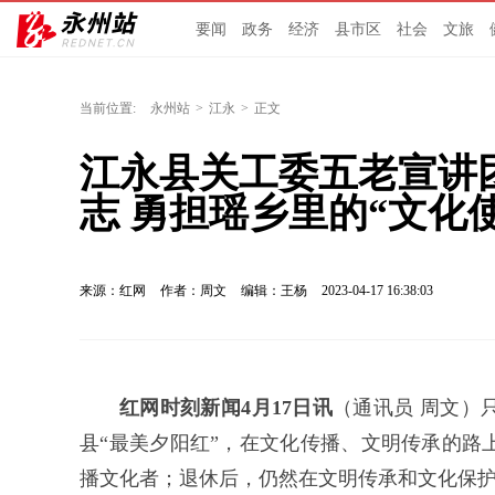
要闻
政务
经济
县市区
社会
文旅
当前位置:
永州站
>
江永
>
正文
江永县关工委五老宣讲
志 勇担瑶乡里的“文化
来源：红网
作者：周文
编辑：王杨
2023-04-17 16:38:03
红网时刻新闻4月17日讯
（通讯员 周文）
县“最美夕阳红”，在文化传播、文明传承的路
播文化者；退休后，仍然在文明传承和文化保