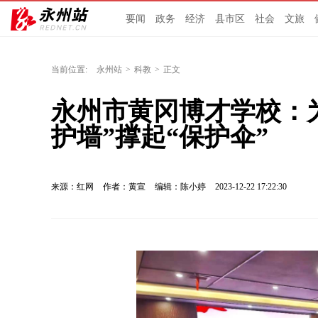
要闻
政务
经济
县市区
社会
文旅
当前位置:
永州站
>
科教
>
正文
永州市黄冈博才学校：
护墙”撑起“保护伞”
来源：红网
作者：黄宣
编辑：陈小婷
2023-12-22 17:22:30