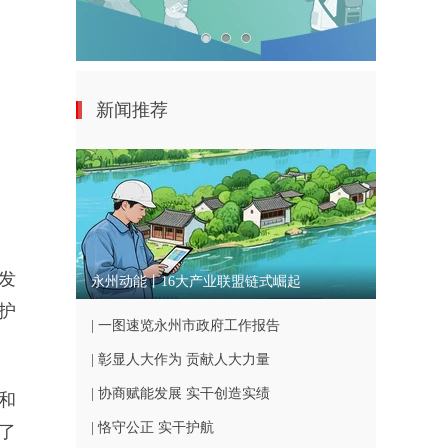
新闻推荐
发
永州动能丨16大产业联盟链式崛起
护
| 一图速览永州市政府工作报告
| 彰显人大作为 贡献人大力量
| 协商赋能发展 实干创造实绩
和
| 恪守公正 实干护航
了