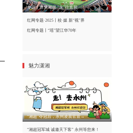
专题丨逐梦湘超 “永”往直前
红网专题·2025丨校·媒 新“视”界
红网专题丨“瑶”望江华70年
魅力潇湘
“湘超”夺冠后，永州凌晨官宣→
“湘超冠军城 诚邀天下客” 永州等您来！