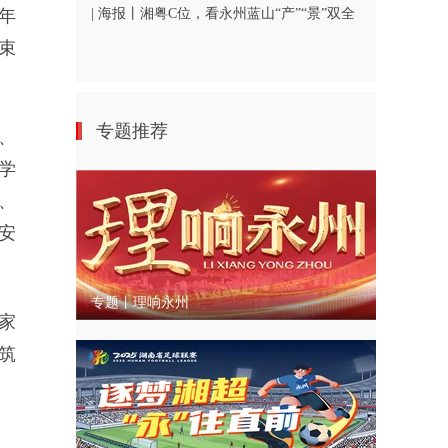
年
| 海报丨湘粤C位，看永州蓝山“产”“景”双全
束
专题推荐
、
学
、
安
专题丨理响永州
家
筑