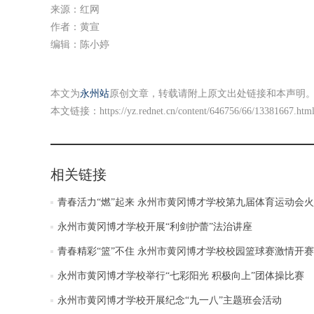
来源：红网
作者：黄宣
编辑：陈小婷
本文为
永州站
原创文章，转载请附上原文出处链接和本声明
本文链接：
https://yz.rednet.cn/content/646756/66/13381667.htm
相关链接
青春活力“燃”起来 永州市黄冈博才学校第九届体育运动会
永州市黄冈博才学校开展“利剑护蕾”法治讲座
青春精彩“篮”不住 永州市黄冈博才学校校园篮球赛激情开赛
永州市黄冈博才学校举行“七彩阳光 积极向上”团体操比赛
永州市黄冈博才学校开展纪念“九一八”主题班会活动