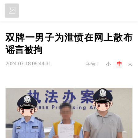
立即下载
双牌一男子为泄愤在网上散布
谣言被拘
中
2024-07-18 09:44:31
字号：
小
大