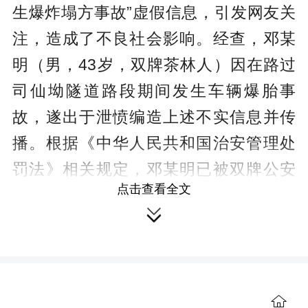
生爆炸塌方事故”虚假信息，引发网友关
注，造成了不良社会影响。经查，邓某
明（男，43岁，双牌茶林人）因在路过
司仙坳隧道路段期间发生车辆爆胎事
故，遂出于泄愤编造上述不实信息并传
播。根据《中华人民共和国治安管理处
罚法》相关规定，邓某明已被双牌公安
点击查看全文
依法行政拘留。

警方提醒：网络不是法外之地，对
于编造、传播、散布谣言的行为，公安
机关将依法严厉打击。呼吁广大网民知
