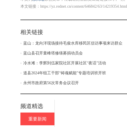
本文链接：
https://yz.rednet.cn/content/646842/63/14219354.htm
相关链接
蓝山：龙向洋现场接待毛俊水库移民区信访事项来访群众
蓝山县召开童峰塔修缮募捐动员会
冷水滩：李辉到伍家院社区开展社区“夜话”活动
道县2024年组工干部“铸魂赋能”专题培训班开班
永州市政府第56次常务会议召开
频道精选
重要新闻