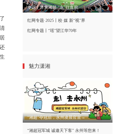
专题丨逐梦湘超 “永”往直前
了
红网专题·2025丨校·媒 新“视”界
清
红网专题丨“瑶”望江华70年
居
还
生
魅力潇湘
“湘超”夺冠后，永州凌晨官宣→
“湘超冠军城 诚邀天下客” 永州等您来！