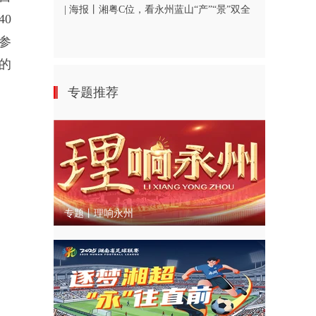
| 海报丨湘粤C位，看永州蓝山“产”“景”双全
0
地参
的
专题推荐
专题丨理响永州