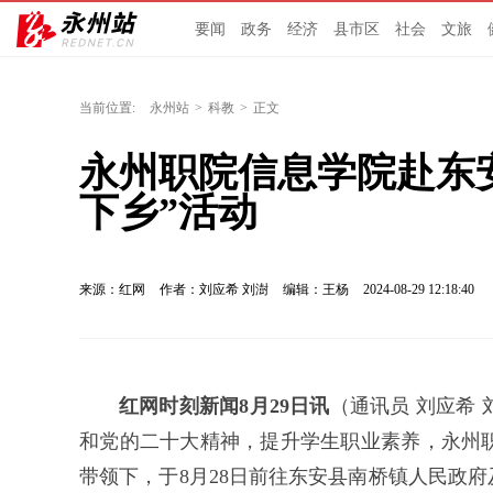
要闻
政务
经济
县市区
社会
文旅
当前位置:
永州站
>
科教
>
正文
永州职院信息学院赴东
下乡”活动
来源：红网
作者：刘应希 刘澍
编辑：王杨
2024-08-29 12:18:40
红网时刻新闻8月29日讯
（通讯员 刘应希
和党的二十大精神，提升学生职业素养，永州
带领下，于8月28日前往东安县南桥镇人民政