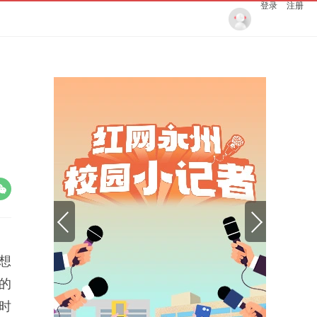
登录
注册
想
的
时