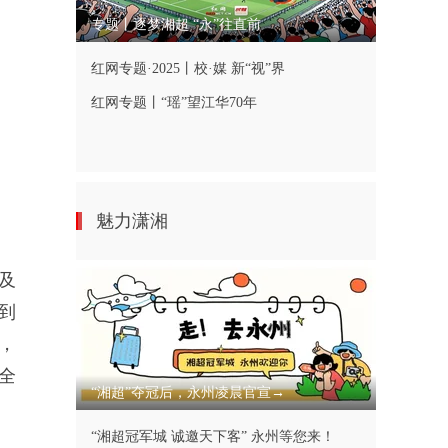
专题丨逐梦湘超 “永”往直前
红网专题·2025丨校·媒 新“视”界
红网专题丨“瑶”望江华70年
魅力潇湘
及
到
，
全
“湘超”夺冠后，永州凌晨官宣→
“湘超冠军城 诚邀天下客” 永州等您来！