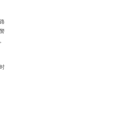
路
警
。
时