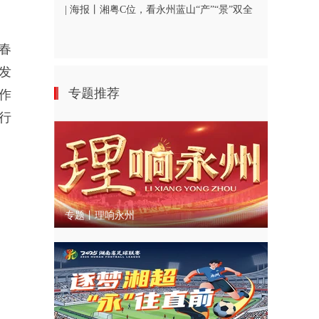
| 海报丨湘粤C位，看永州蓝山“产”“景”双全
春
发
专题推荐
作
行
专题丨理响永州