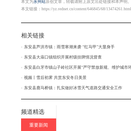
本文为
永州站
原创文章，转载请附上原文出处链接和本声明
本文链接：
https://yz.rednet.cn/content/646845/68/13474261.htm
相关链接
东安县芦洪市镇：雨雪寒潮来袭 “红马甲”大显身手
东安县大庙口镇组织开展村级挂牌情况督查
东安县白牙市镇山子岭社区开展“严守禁放新规、维护城市
视频丨雪后初霁 共赏东安冬日美景
东安县鹿马桥镇：扎实做好冰雪天气道路交通安全工作
频道精选
重要新闻