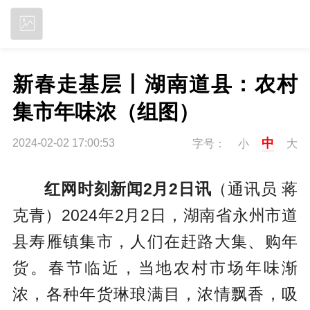
立即下载
新春走基层丨湖南道县：农村
集市年味浓（组图）
中
2024-02-02 17:00:53
字号：
小
大
红网时刻新闻2月2日讯
（通讯员 蒋
克青）2024年2月2日，湖南省永州市道
县寿雁镇集市，人们在赶路大集、购年
货。春节临近，当地农村市场年味渐
浓，各种年货琳琅满目，浓情飘香，吸