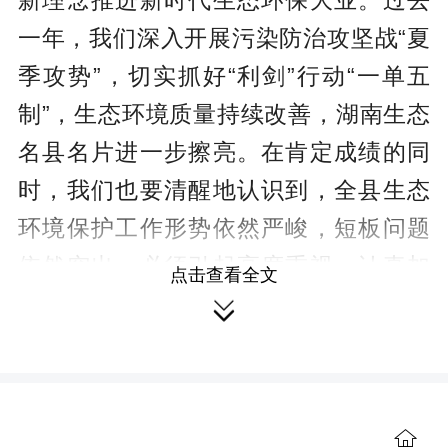
新理念推进新时代生态环保大业。过去
一年，我们深入开展污染防治攻坚战“夏
季攻势”，切实抓好“利剑”行动“一单五
制”，生态环境质量持续改善，湖南生态
名县名片进一步擦亮。在肯定成绩的同
时，我们也要清醒地认识到，全县生态
环境保护工作形势依然严峻，短板问题
依然突出，必须引起高度重视，认真加
点击查看全文
力解决，切实守护好道县的绿水青山，

真正以高水平保护推动高质量发展。
李天明要求，必须始终聚焦重点，
提高生态优先、绿色发展的成效成色。
