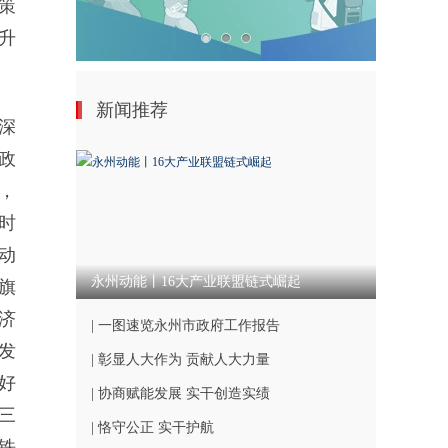
策
升
新闻推荐
深
政
，
时
动
永州动能丨16大产业联盟链式崛起
旗
济
| 一图速览永州市政府工作报告
发
| 彰显人大作为 贡献人大力量
好
| 协商赋能发展 实干创造实绩
三
| 恪守公正 实干护航
铁