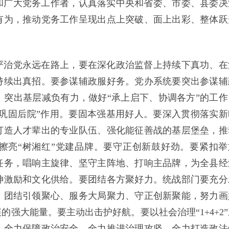
和广大党务工作者，认真落实中央和省委、市委、县委决
有为，推动党务工作呈现出点上突破、面上出彩、整体跃
严治党永远在路上，要在深化政治监督上持续下真功、在
持续出真招。要参谋辅政服好务。党办系统要突出参谋辅
突出基层减负有力，做好“承上启下、协调各方”的工作
、巩固后院”作用。要固本强基用好人。要深入贯彻落实新
打造人才辈出的专业队伍、强化能征善战的基层堡垒，推
擦亮“树湘红”党建品牌。要守正创新鼓好劲。要紧扣举
任务，唱响主旋律、坚守主阵地、打响主品牌，为全县经
神激励和文化供给。要团结各方聚好力。统战部门要充分
，团结引领聚心、服务大局聚力、守正创新聚能，努力画
强大能量。要主动出击护好航。要以社会治理“1+4+2”
，全力保障政治安全、全力推进治理攻坚、全力打造政法