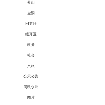
蓝山
金洞
回龙圩
经开区
政务
社会
文旅
公示公告
问政永州
图片