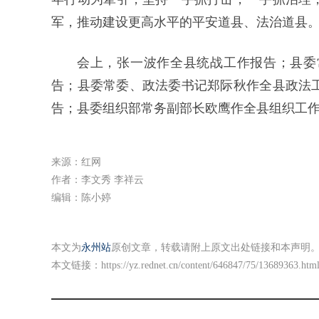
军，推动建设更高水平的平安道县、法治道县
会上，张一波作全县统战工作报告；县委
告；县委常委、政法委书记郑际秋作全县政法
告；县委组织部常务副部长欧鹰作全县组织工
来源：红网
作者：李文秀 李祥云
编辑：陈小婷
本文为
永州站
原创文章，转载请附上原文出处链接和本声明
本文链接：
https://yz.rednet.cn/content/646847/75/13689363.htm