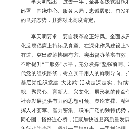
李天明指出，过去一年，全县各级党组织
部署，围绕中心、服务大局，忠诚履职、奋发
的良好态势，县委对此高度肯定。
李天明要求，要自我革命正好风。全面从
化反腐倡廉上持续见真章、在深化作风建设上
有道、突出统筹协调有方、突出督办落实有效、
不断提升“三服务”水平，充分发挥“坚强前哨
代党的组织路线，树立实干用人的鲜明导向、
基层党组织党建“大比武”活动走深走实，持续
帜、聚民心、育新人、兴文化、展形象的使命
社会发展提供有力的思想引领、舆论支撑、精
挥人才荟萃、智力密集、联系广泛的独特优势
同心圆，搭好连心桥，汇聚加快道县高质量发展的
年行动为牵引，坚持一手抓打击，一手抓治理