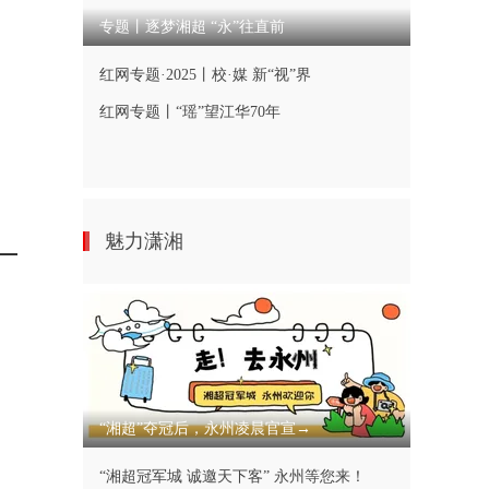
专题丨逐梦湘超 “永”往直前
红网专题·2025丨校·媒 新“视”界
红网专题丨“瑶”望江华70年
魅力潇湘
“湘超”夺冠后，永州凌晨官宣→
“湘超冠军城 诚邀天下客” 永州等您来！