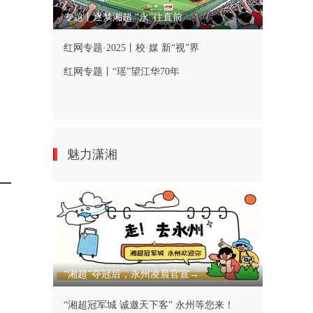
专题丨逐梦湘超 “永”往直前
红网专题·2025丨校·媒 新“视”界
红网专题丨“瑶”望江华70年
魅力潇湘
“湘超”夺冠后，永州凌晨官宣→
“湘超冠军城 诚邀天下客” 永州等您来！