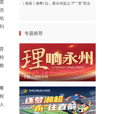
度
| 海报丨湘粤C位，看永州蓝山“产”“景”双全
否
给
到
专题推荐
。
育
校
败
专题丨理响永州
餐
校
人