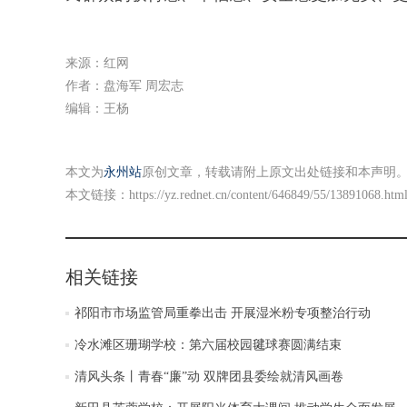
来源：红网
作者：盘海军 周宏志
编辑：王杨
本文为
永州站
原创文章，转载请附上原文出处链接和本声明
本文链接：
https://yz.rednet.cn/content/646849/55/13891068.htm
相关链接
祁阳市市场监管局重拳出击 开展湿米粉专项整治行动
冷水滩区珊瑚学校：第六届校园毽球赛圆满结束
清风头条丨青春“廉”动 双牌团县委绘就清风画卷