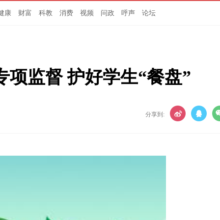
健康
财富
科教
消费
视频
问政
呼声
论坛
项监督 护好学生“餐盘”
分享到: