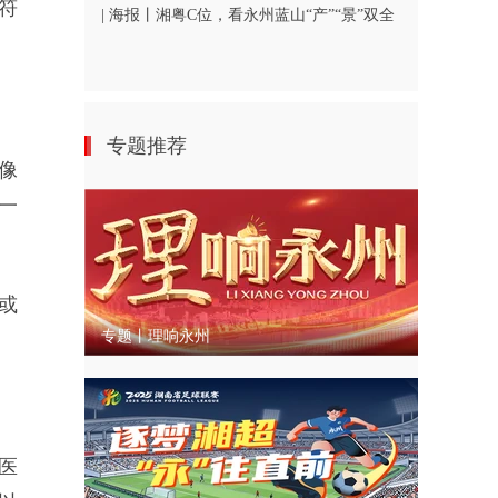
符
| 海报丨湘粤C位，看永州蓝山“产”“景”双全
专题推荐
像
一
或
专题丨理响永州
医