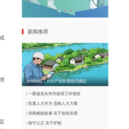
新闻推荐
或
理
永州动能丨16大产业联盟链式崛起
| 一图速览永州市政府工作报告
| 彰显人大作为 贡献人大力量
| 协商赋能发展 实干创造实绩
足
| 恪守公正 实干护航