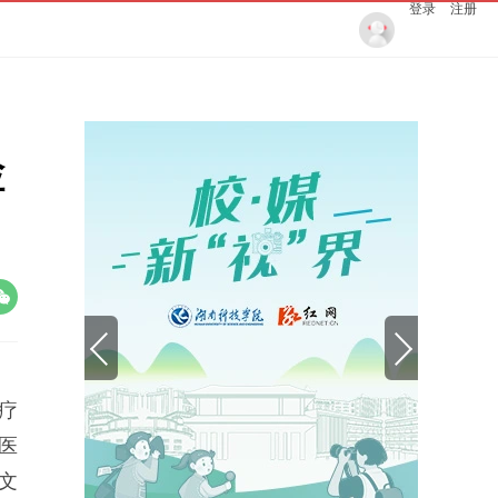
登录
注册
检
疗
医
文