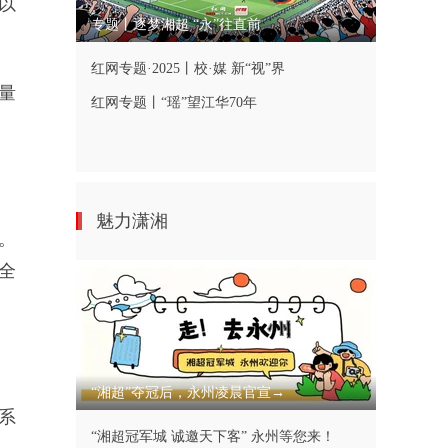
以
专题丨逐梦湘超 “永”往直前
红网专题·2025丨校·媒 新“视”界
量
红网专题丨“瑶”望江华70年
魅力潇湘
。
全
“湘超”夺冠后，永州凌晨官宣→
系
“湘超冠军城 诚邀天下客” 永州等您来！