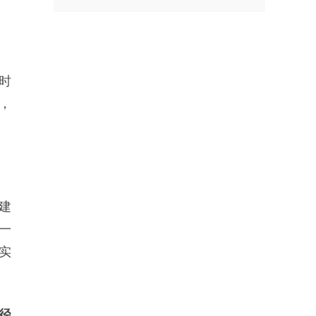
时
，
建
一
实
径