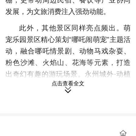
棚，更带动周边民宿、餐饮等产业协同
发展，为文旅消费注入强劲动能。
此外，其他景区同样亮点频出。萌
宠乐园景区精心策划“哪吒闹萌宠”主题活
动，融合哪吒情景剧、动物马戏杂耍、
粉色沙滩、火焰山、花海等元素，打造
出奇幻有趣的游玩场景。永州城外·动植
点击查看全文
物博物馆景区推出小猪快跑、勇士大闯

关、赶鸭子上架等八项特色活动，涵盖
竞技、探秘、趣味互动等多种形式，满
足不同游客群体的游玩需求。
