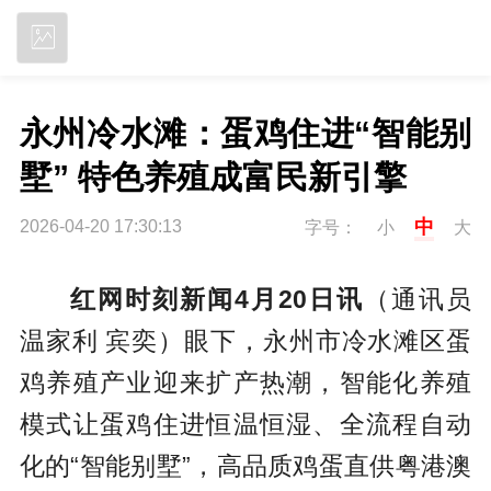
立即下载
永州冷水滩：蛋鸡住进“智能别
墅” 特色养殖成富民新引擎
中
2026-04-20 17:30:13
字号：
小
大
红网时刻新闻4月20日讯
（通讯员
温家利 宾奕）眼下，永州市冷水滩区蛋
鸡养殖产业迎来扩产热潮，智能化养殖
模式让蛋鸡住进恒温恒湿、全流程自动
化的“智能别墅”，高品质鸡蛋直供粤港澳