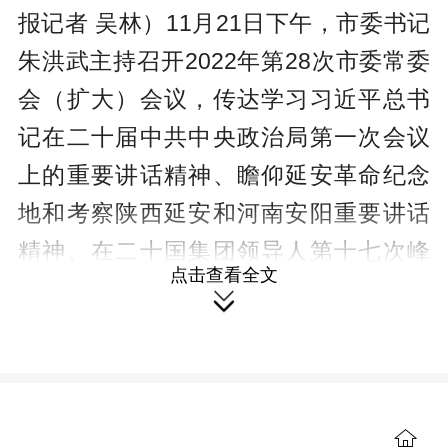
c
报记者 吴林）11月21日下午，市委书记
r
朱洪武主持召开2022年第28次市委常委
e
会（扩大）会议，传达学习习近平总书
e
记在二十届中共中央政治局第一次会议
n
上的重要讲话精神、瞻仰延安革命纪念
地和考察陕西延安和河南安阳重要讲话
精神、在二十国集团领导人第十七次峰
点击查看全文
会上的重要讲话精神，传达学习省管干

部学习贯彻党的二十大精神集中轮训第
一期研讨班精神。
