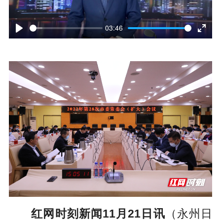
P
l
03:46
P
E
a
l
n
y
a
t
y
e
r
f
u
l
l
s
红网时刻新闻11月21日讯
（永州日