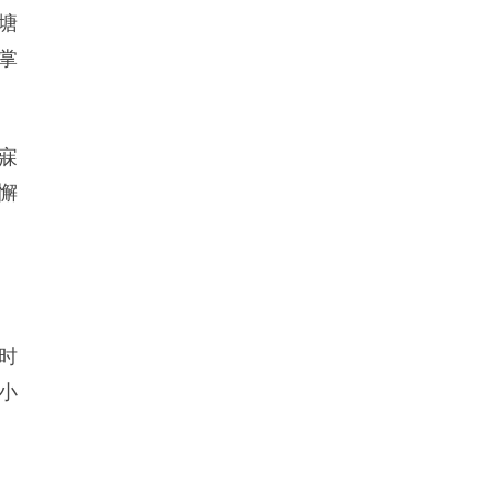
塘
掌
寐
懈
时
小