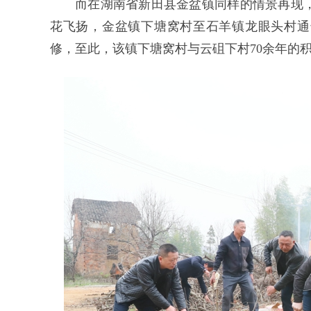
而在湖南省新田县金盆镇同样的情景再现，
花飞扬，金盆镇下塘窝村至石羊镇龙眼头村通达
修，至此，该镇下塘窝村与云砠下村70余年的