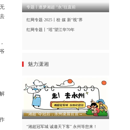
无
专题丨逐梦湘超 “永”往直前
去
红网专题·2025丨校·媒 新“视”界
红网专题丨“瑶”望江华70年
，
爷
魅力潇湘
解
。
“湘超”夺冠后，永州凌晨官宣→
作
“湘超冠军城 诚邀天下客” 永州等您来！