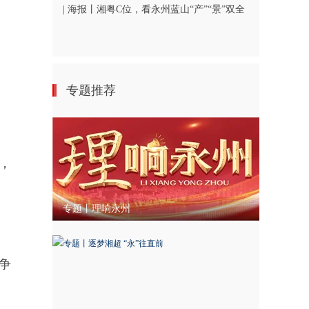
| 海报丨湘粤C位，看永州蓝山“产”“景”双全
专题推荐
，
专题丨理响永州
争