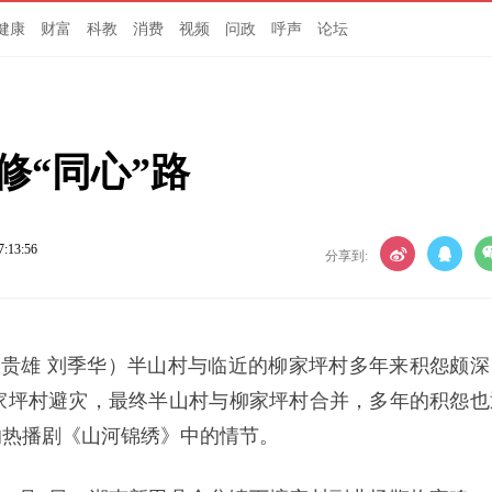
健康
财富
科教
消费
视频
问政
呼声
论坛
修“同心”路
7:13:56
分享到:
刘贵雄 刘季华）半山村与临近的柳家坪村多年来积怨颇深
家坪村避灾，最终半山村与柳家坪村合并，多年的积怨也
的热播剧《山河锦绣》中的情节。