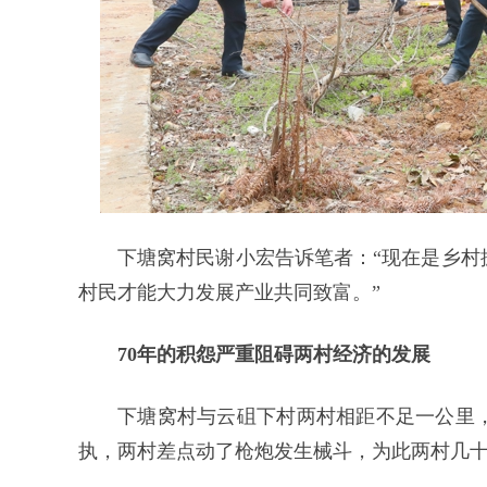
下塘窝村民谢小宏告诉笔者：“现在是乡村
村民才能大力发展产业共同致富。”
70年的积怨严重阻碍两村经济的发展
下塘窝村与云砠下村两村相距不足一公里
执，两村差点动了枪炮发生械斗，为此两村几