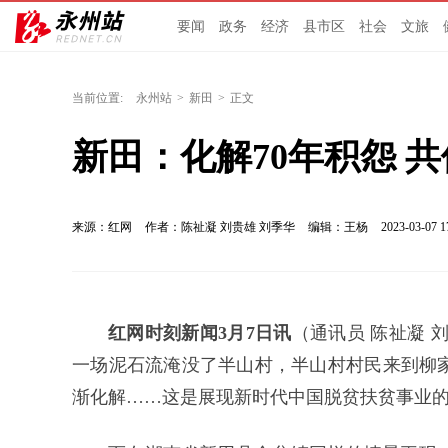
要闻
政务
经济
县市区
社会
文旅
当前位置:
永州站
>
新田
>
正文
新田：化解70年积怨 共
来源：红网
作者：陈祉凝 刘贵雄 刘季华
编辑：王杨
2023-03-07 1
红网时刻新闻3月7日讯
（通讯员 陈祉凝 
一场泥石流
淹没
了半山村，半山村村民来到柳
渐化解……这是展现新时代中国脱贫扶贫事业