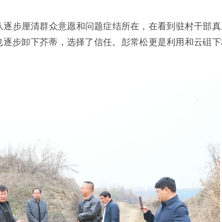
队逐步厘清群众意愿和问题症结所在，在看到驻村干部真
也逐步卸下芥蒂，选择了信任。彭常松更是利用和云砠下