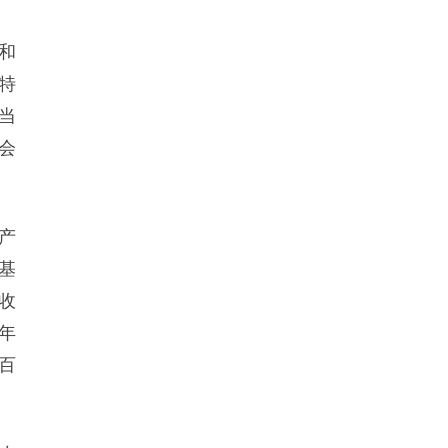
和
特
当
会
产
基
收
年
百