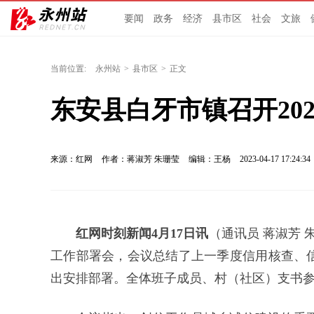
要闻
政务
经济
县市区
社会
文旅
当前位置:
永州站
>
县市区
>
正文
东安县白牙市镇召开20
来源：红网
作者：蒋淑芳 朱珊莹
编辑：王杨
2023-04-17 17:24:34
红网时刻新闻4月17日讯
（通讯员 蒋淑芳 
工作部署会，会议总结了上一季度信用核查、
出安排部署。全体班子成员、村（社区）支书