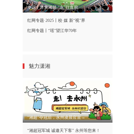
专题丨逐梦湘超 “永”往直前
红网专题·2025丨校·媒 新“视”界
红网专题丨“瑶”望江华70年
魅力潇湘
“湘超”夺冠后，永州凌晨官宣→
“湘超冠军城 诚邀天下客” 永州等您来！