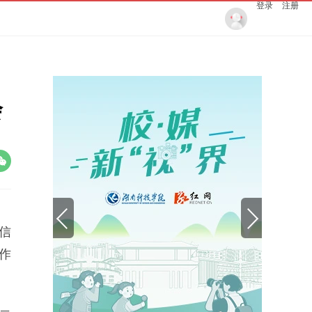
登录
注册
会
创信
作