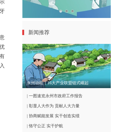
示
牙
新闻推荐
意
优
有
入
永州动能丨16大产业联盟链式崛起
| 一图速览永州市政府工作报告
| 彰显人大作为 贡献人大力量
| 协商赋能发展 实干创造实绩
| 恪守公正 实干护航