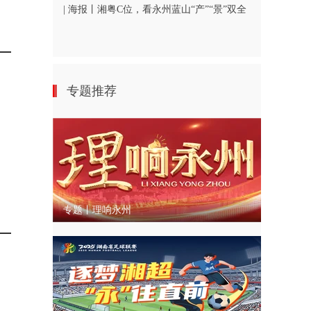
| 海报丨湘粤C位，看永州蓝山“产”“景”双全
专题推荐
专题丨理响永州