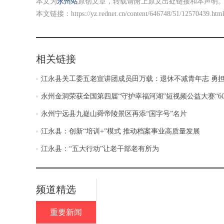
本文为
永州站
原创文章，转载请附上原文出处链接和本声明
本文链接：
https://yz.rednet.cn/content/646748/51/12570439.htm
相关链接
江永县关工委五老宣讲团成员田万载：退休不减青年志 勇担
永州金洞荣获全国第四届“守护幸福河湖”短视频公益大赛“6
永州宁远县九嶷山舜帝陵景区再添“国字号”名片
江永县：创新“培训+”模式 推动档案事业高质量发展
江永县：“五大行动”让老干部老有所为
频道精选
重要新闻