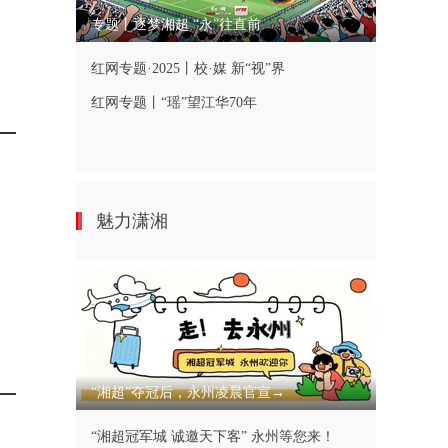
专题丨逐梦湘超 “永”往直前
红网专题·2025丨校·媒 新“视”界
红网专题丨“瑶”望江华70年
魅力潇湘
“湘超”夺冠后，永州凌晨官宣→
“湘超冠军城 诚邀天下客” 永州等您来！