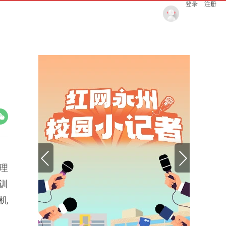
登录
注册
理
训
机