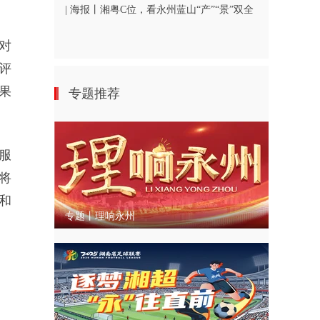
| 海报丨湘粤C位，看永州蓝山“产”“景”双全
对
评
果
专题推荐
服
将
和
专题丨理响永州