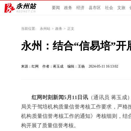
要闻
政务
经济
县市区
社会
文旅
当前位置:
永州站
>
政务
>
正文
永州：结合“信易培”
来源：红网
作者：蒋玉成
编辑：王杨
2024-05-11 16:13:02
红网时刻新闻5月11日讯
（通讯员 蒋玉成
局关于驾培机构质量信誉考核工作要求，严格按
机构质量信誉考核工作的通知》考核细则，结合
构开展了质量信誉考核。