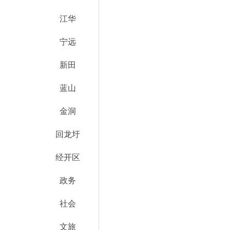
江华
宁远
新田
蓝山
金洞
回龙圩
经开区
政务
社会
文旅