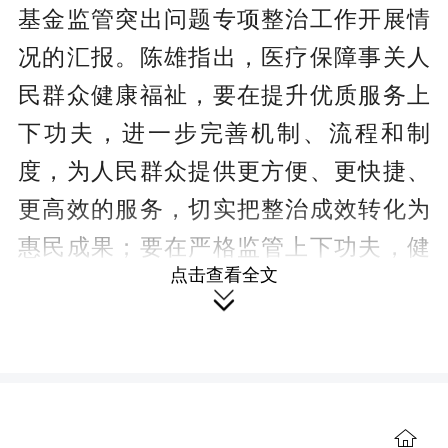
基金监管突出问题专项整治工作开展情
况的汇报。陈雄指出，医疗保障事关人
民群众健康福祉，要在提升优质服务上
下功夫，进一步完善机制、流程和制
度，为人民群众提供更方便、更快捷、
更高效的服务，切实把整治成效转化为
惠民成果；要在严格监管上下功夫，健
点击查看全文
全完善监督体系，做到监督全方位、无

死角，切实堵塞廉政风险漏洞；要在集
中整治上下功夫，针对存在的监管力度
不够、发现线索质量不高等问题，特别
是巡视巡察反馈的问题，要认真剖析、
