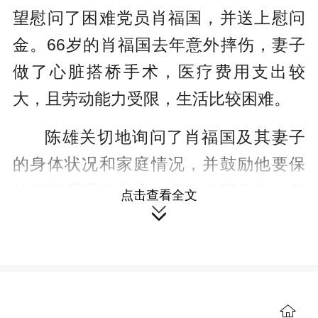
望慰问了困难党员肖福国，并送上慰问
金。66岁的肖福国去年意外摔伤，妻子
做了心脏搭桥手术，医疗费用支出较
大，且劳动能力受限，生活比较困难。
陈雄关切地询问了肖福国及其妻子
的身体状况和家庭情况，并鼓励他要保
持积极乐观的心态，坚定生活信心，相
点击查看全文

信在各级党组织的关怀下，生活一定会
越来越好。
交谈中，陈雄要求，各级各有关部
门要经常开展基层走访慰问活动，多办
